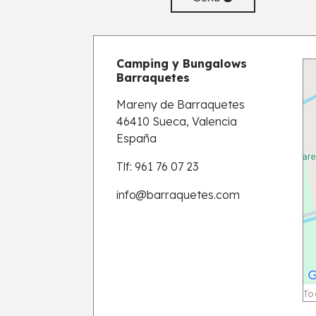
Camping y Bungalows
Barraquetes
Mareny de Barraquetes
46410 Sueca, Valencia
España
Tlf: 961 76 07 23
info
@barraquetes.com
To 