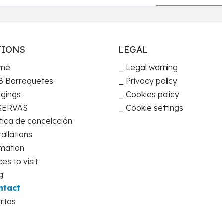
TIONS
LEGAL
me
Legal warning
 Barraquetes
Privacy policy
gings
Cookies policy
SERVAS
Cookie settings
ítica de cancelación
tallations
mation
ces to visit
g
ntact
rtas