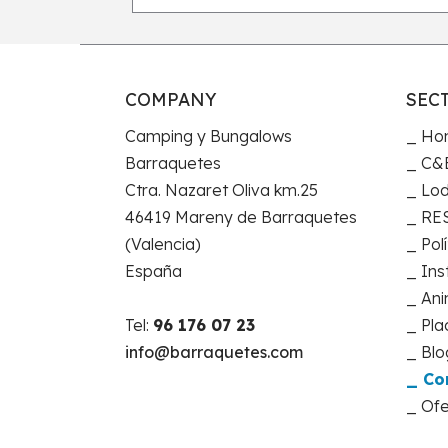
COMPANY
SEC
Camping y Bungalows
Ho
Barraquetes
C&B
Ctra. Nazaret Oliva km.25
Lod
46419 Mareny de Barraquetes
RE
(Valencia)
Pol
España
Ins
Ani
Tel:
96 176 07 23
Pla
info@barraquetes.com
Blo
Co
Ofe