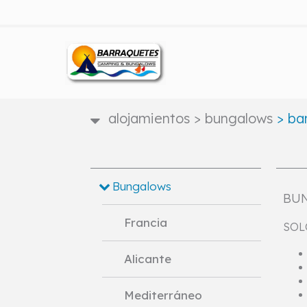
alojamientos
>
bungalows
>
bar
Bungalows
BU
Francia
SOL
Alicante
Mediterráneo