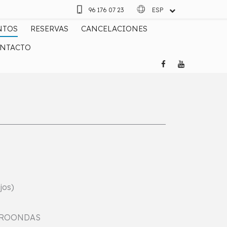
96 176 07 23
ESP
ENG
NTOS
RESERVAS
CANCELACIONES
NTACTO
jos)
CROONDAS